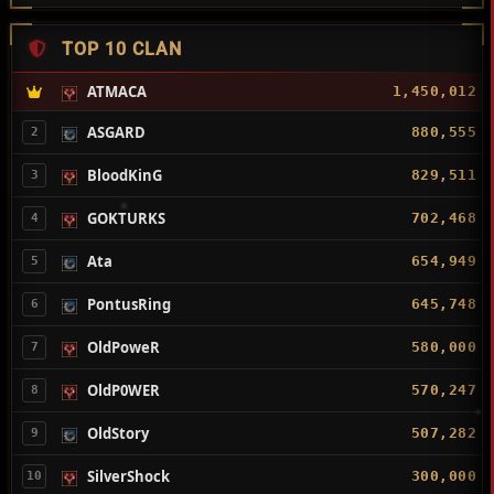
TOP 10 CLAN
ATMACA
1,450,012
ASGARD
880,555
2
BloodKinG
829,511
3
GOKTURKS
702,468
4
Ata
654,949
5
PontusRing
645,748
6
OldPoweR
580,000
7
OldP0WER
570,247
8
OldStory
507,282
9
SilverShock
300,000
10