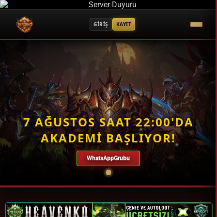
GİRİŞ
KAYIT
7 AĞUSTOS SAAT 22:00'DA
AKADEMİ BAŞLIYOR!
WhatsAppGrubu