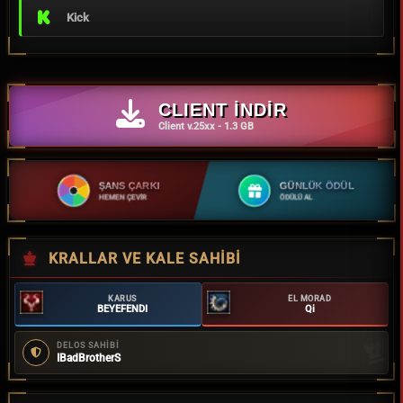
Kick
CLIENT İNDİR
Client v.25xx - 1.3 GB
ŞANS ÇARKI
GÜNLÜK ÖDÜL
HEMEN ÇEVİR
ÖDÜLÜ AL
KRALLAR VE KALE SAHIBI
KARUS
EL MORAD
BEYEFENDI
Qi
DELOS SAHİBİ
IBadBrotherS