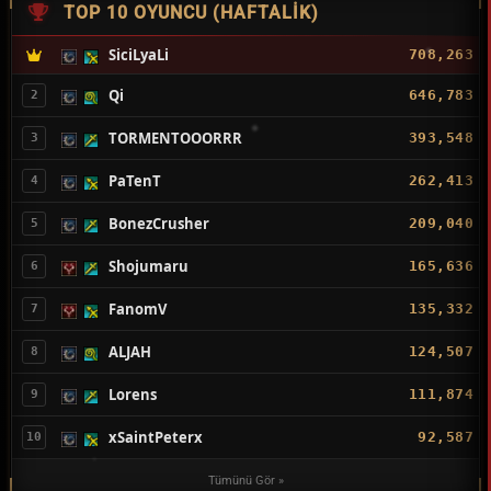
TOP 10 OYUNCU (HAFTALIK)
SiciLyaLi
708,263
Qi
646,783
2
TORMENTOOORRR
393,548
3
PaTenT
262,413
4
BonezCrusher
209,040
5
Shojumaru
165,636
6
FanomV
135,332
7
ALJAH
124,507
8
Lorens
111,874
9
xSaintPeterx
92,587
10
Tümünü Gör »