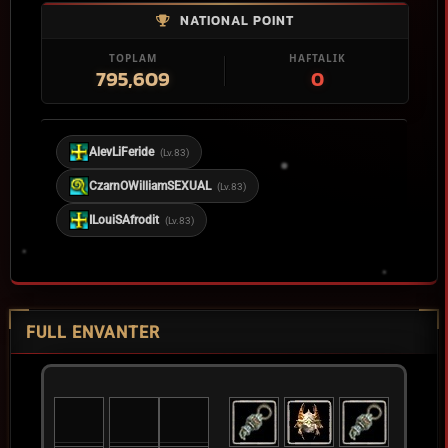
NATIONAL POINT
TOPLAM
HAFTALIK
795,609
0
AlevLiFeride
(Lv.83)
CzarnOWilliamSEXUAL
(Lv.83)
ILouiSAfrodit
(Lv.83)
FULL ENVANTER