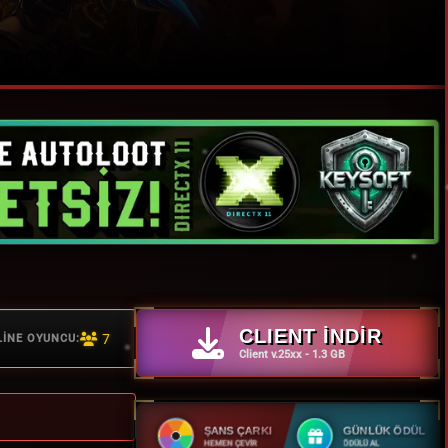
CLIENT İNDİR
7
İNE OYUNCU:
Client v.25xx - 1.3 GB
ŞANS ÇARKI
GÜNLÜK ÖDÜL
HEMEN ÇEVİR
ÖDÜLÜ AL