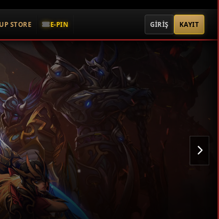
UP STORE
E-PIN
GİRİŞ
KAYIT