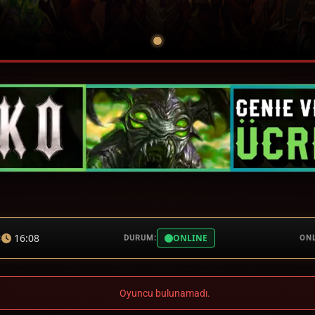
16:08
ONLINE
:
DURUM:
ONL
Oyuncu bulunamadı.