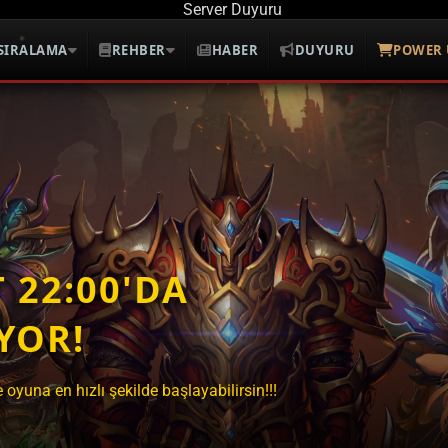
SIRALAMA
REHBER
HABER
DUYURU
POWER 
 22:00'DA
YOR!
yuna en hızlı şekilde başlayabilirsin!!!