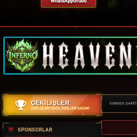
WhatsAppGrubu
ÇEKİLİŞLER
SUNUCU SAATİ
ÇEKILIŞLERE KATIL ÖDÜLLERI KAZAN!
SPONSORLAR