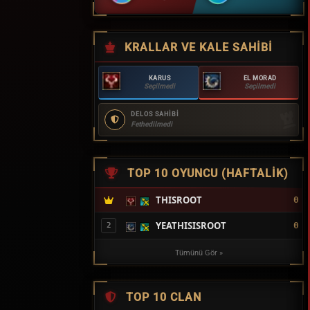
KRALLAR VE KALE SAHIBI
KARUS
EL MORAD
Seçilmedi
Seçilmedi
DELOS SAHİBİ
Fethedilmedi
TOP 10 OYUNCU (HAFTALIK)
THISROOT
0
YEATHISISROOT
0
2
Tümünü Gör »
TOP 10 CLAN