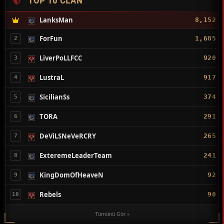
TOP 10 CLAN
LanksMan
8,152
ForFun
1,685
2
LiverPoLLFCC
920
3
LustraL
917
4
SicilianSs
374
5
TORA
291
6
DeViLSNeVeRCRY
265
7
ExteremeLeaderTeam
241
8
KingDomOfHeaveN
92
9
Rebels
90
10
Tümünü Gör »