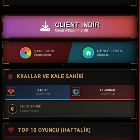
CLIENT İNDİR
Client v.25xx - 1.3 GB
ŞANS ÇARKI
GÜNLÜK ÖDÜL
HEMEN ÇEVİR
ÖDÜLÜ AL
KRALLAR VE KALE SAHIBI
KARUS
EL MORAD
Seçilmedi
Seçilmedi
DELOS SAHİBİ
Fethedilmedi
TOP 10 OYUNCU (HAFTALIK)