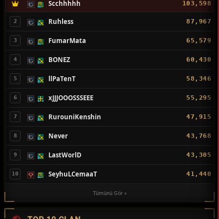
Scchhhhh
103,598
Ruhless
87,967
2
FumarMata
65,579
3
BONEZ
60,430
4
llPaTenT
58,346
5
xJJJOOOSSSEEE
55,295
6
RurouniKenshin
47,915
7
Never
43,768
8
LastWorlD
43,305
9
SeyhuLCemaaT
41,440
10
Tümünü Gör »