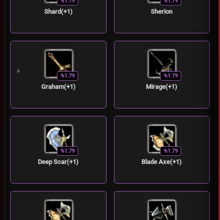
%1.79
%1.79
Shard(+1)
Sherion
%1.79
%1.79
Graham(+1)
Mirage(+1)
%1.79
%1.79
Deep Scar(+1)
Blade Axe(+1)