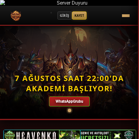
GİRİŞ
KAYIT
7 AĞUSTOS SAAT 22:00'DA
AKADEMİ BAŞLIYOR!
WhatsAppGrubu