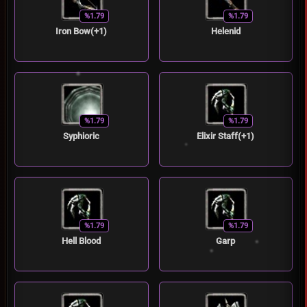
%1.79
%1.79
Iron Bow(+1)
Helenid
%1.79
%1.79
Syphioric
Elixir Staff(+1)
%1.79
%1.79
Hell Blood
Garp