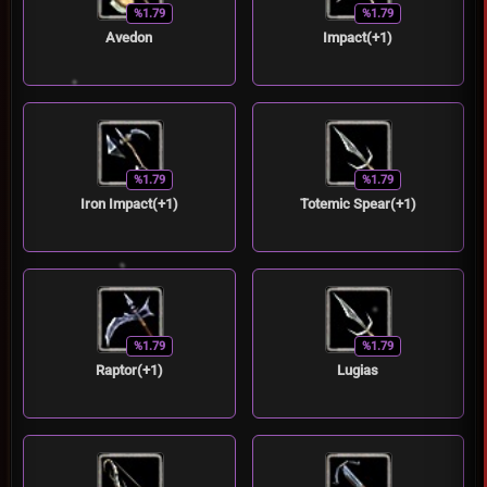
%1.79
%1.79
Avedon
Impact(+1)
%1.79
%1.79
Iron Impact(+1)
Totemic Spear(+1)
%1.79
%1.79
Raptor(+1)
Lugias