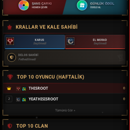
ŞANS ÇARKI
GÜNLÜK ÖDÜL
HEMEN ÇEVİR
ÖDÜLÜ AL
KRALLAR VE KALE SAHIBI
KARUS
EL MORAD
Seçilmedi
Seçilmedi
DELOS SAHİBİ
Fethedilmedi
TOP 10 OYUNCU (HAFTALIK)
THISROOT
0
YEATHISISROOT
0
2
Tümünü Gör »
TOP 10 CLAN