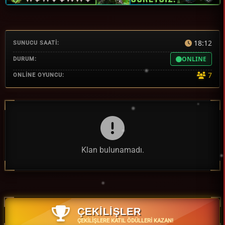
18:12
SUNUCU SAATİ:
ONLINE
DURUM:
7
ONLİNE OYUNCU:
Klan bulunamadı.
ÇEKİLİŞLER
ÇEKILIŞLERE KATIL ÖDÜLLERI KAZAN!